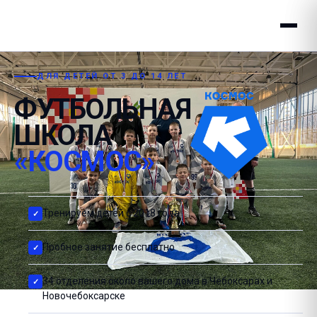
ДЛЯ ДЕТЕЙ ОТ 3 ДО 14 ЛЕТ
ФУТБОЛЬНАЯ
ШКОЛА
«КОСМОС»
Тренируем детей с 2018 года
Пробное занятие бесплатно
34 отделения около вашего дома в Чебоксарах и
Новочебоксарске